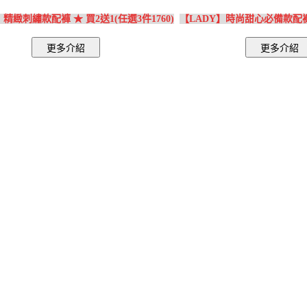
】精緻刺繡款配褲 ★ 買2送1(任選3件1760)
【LADY】時尚甜心必備款配褲 