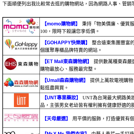
下面順便列出我比較常去逛的購物網站，因為網路人事、管銷
秉持「物美價廉、優質
100，限時下殺讓您享低價。
整合遠東集團豐富的
個匯聚專櫃品牌特賣的網站。
提供數萬種東森嚴
購物最放心、服務最完整。
提供上萬款電視購物
鬆逛盡興買。
UNT為台灣最大網路
品，主張男女老幼皆有權利擁有健康舒適的
用平價的服飾，打造優質有
由藝人季芹一手打