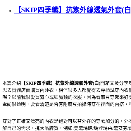
【SKIP四季織】抗紫外線透氣外套(
本篇介紹
【SKIP四季織】抗紫外線透氣外套(白)
開箱文及分享
思去實體店面購買內睡衣，相信很多人都覺得去專櫃試穿內衣
呢？以前我很愛買背心或細肩類的衣服，因為看麻豆穿起來好
雪紡很透明，要看清楚是否有附麻豆拍攝時穿在裡面的內搭，
穿對了正確又漂亮的內衣是絕對可以替外在的穿著加分的，外
解自己的需求，挑大品牌買，例如:曼黛瑪璉/瑪登瑪朵/黛安