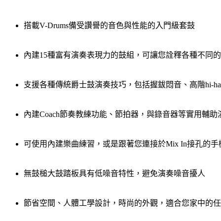
搭載V-Drums備受讚譽的音色與性能的入門級套鼓
內建15種富有演奏表現力的鼓組，可讓您詮釋各種不同
支援各種傳統爵士鼓演奏技巧，包括握鈸悶音、高階hi-ha
內建Coach節奏教練功能、節拍器，與錄音器等實用輔助
可使用內建樂曲練習，或是跟著您連接於Mix In接孔的
無鼓槌大鼓踏板具有低噪音特性，避免演奏噪音擾人
節省空間、人體工學設計，時尚的外觀，適合您家中的任