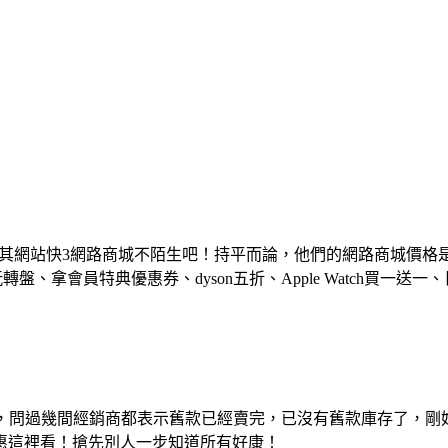
及其網站快3網路商城不陌生吧！持平而論，他們的網路商城價
、拿會員特典優惠券、dyson五折、Apple Watch買一送
ME#，問過幾間經銷商都表示舊款已經賣完，已沒有舊款庫存了，
惠這裡看！搶先別人一步知道所有好康！