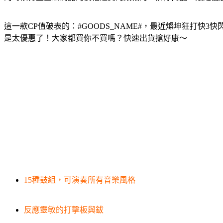
這一款CP值破表的：#GOODS_NAME#，最近燦坤狂打
是太優惠了！大家都買你不買嗎？快速出貨搶好康～
15種鼓組，可演奏所有音樂風格
反應靈敏的打擊板與鈸