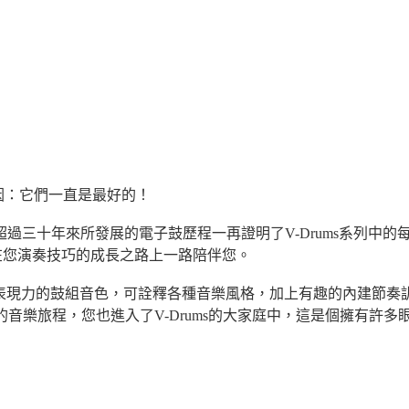
個原因：它們一直是最好的！
三十年來所發展的電子鼓歷程一再證明了V-Drums系列中的每
將在您演奏技巧的成長之路上一路陪伴您。
奏表現力的鼓組音色，可詮釋各種音樂風格，加上有趣的內建節
彩刺激的音樂旅程，您也進入了V-Drums的大家庭中，這是個擁