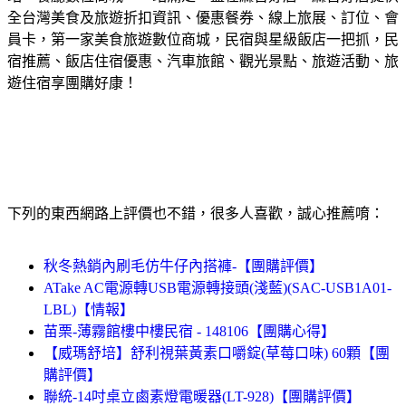
全台灣美食及旅遊折扣資訊、優惠餐券、線上旅展、訂位、會
員卡，第一家美食旅遊數位商城，民宿與星級飯店一把抓，民
宿推薦、飯店住宿優惠、汽車旅館、觀光景點、旅遊活動、旅
遊住宿享團購好康！
下列的東西網路上評價也不錯，很多人喜歡，誠心推薦唷：
秋冬熱銷內刷毛仿牛仔內搭褲-【團購評價】
ATake AC電源轉USB電源轉接頭(淺藍)(SAC-USB1A01-
LBL)【情報】
苗栗-薄霧館樓中樓民宿 - 148106【團購心得】
【威瑪舒培】舒利視葉黃素口嚼錠(草莓口味) 60顆【團
購評價】
聯統-14吋桌立鹵素燈電暖器(LT-928)【團購評價】