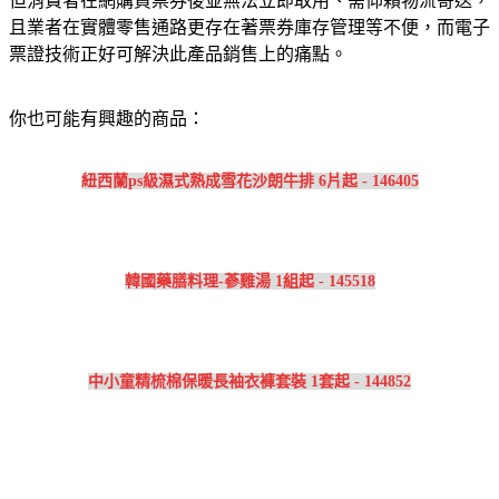
但消費者在網購買票券後並無法立即取用、需仰賴物流寄送，
且業者在實體零售通路更存在著票券庫存管理等不便，而電子
票證技術正好可解決此產品銷售上的痛點。
你也可能有興趣的商品：
紐西蘭ps級濕式熟成雪花沙朗牛排 6片起 - 146405
韓國藥膳料理-蔘雞湯 1組起 - 145518
中小童精梳棉保暖長袖衣褲套裝 1套起 - 144852