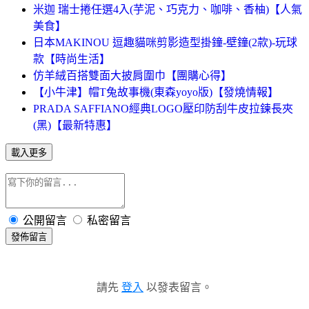
米迦 瑞士捲任選4入(芋泥、巧克力、咖啡、香柚)【人氣
美食】
日本MAKINOU 逗趣貓咪剪影造型掛鐘-壁鐘(2款)-玩球
款【時尚生活】
仿羊絨百搭雙面大披肩圍巾【團購心得】
【小牛津】帽T兔故事機(東森yoyo版)【發燒情報】
PRADA SAFFIANO經典LOGO壓印防刮牛皮拉鍊長夾
(黑)【最新特惠】
載入更多
公開留言
私密留言
發佈留言
請先
登入
以發表留言。