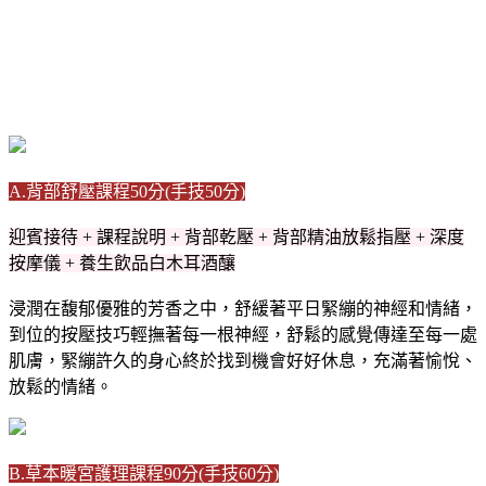
A.背部舒壓課程50分(手技50分)
迎賓接待 + 課程說明 + 背部乾壓 + 背部精油放鬆指壓 + 深度
按摩儀 + 養生飲品白木耳酒釀
浸潤在馥郁優雅的芳香之中，舒緩著平日緊繃的神經和情緒，
到位的按壓技巧輕撫著每一根神經，舒鬆的感覺傳達至每一處
肌膚，緊繃許久的身心終於找到機會好好休息，充滿著愉悅、
放鬆的情緒。
B.草本暖宮護理課程90分(手技60分)