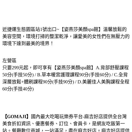
近捷運生態園區站1號出口~【姿燕莎美顏spa館】溫馨放鬆的
美容空間，環境打掃的整潔乾淨，讓愛美的女性們在無壓力的
環境下達到最美的境界！
左營區
只要299元起，即可享有【姿燕莎美顏spa館】A.背部舒壓課程
50分(手技50分) / B.草本暖宮護理課程90分(手技60分) / C.全背
深層放鬆+體刷課程90分(手技90分) / D.美麗佳人美胸課程全程
60分(手技40分)
【GOMAJI】
國內最大吃喝玩樂券平台-麻吉好店提供全台灣
美食折扣資訊、優惠餐券、訂位、會員卡，是網友吃飯第一
站。餐廳數位商城，一站滿足，盡在麻吉好店。麻吉好店提供