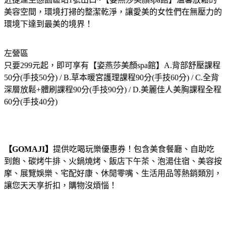
美容空間，環境打掃的整潔乾淨，讓愛美的女性們在無壓力的
環境下達到最美的境界！
左營區
只要299元起，即可享有【姿燕莎美顏spa館】A.背部舒壓課程
50分(手技50分) / B.草本暖宮護理課程90分(手技60分) / C.全背
深層放鬆+體刷課程90分(手技90分) / D.美麗佳人美胸課程全程
60分(手技40分)
【GOMAJI】
提供吃喝玩樂優惠券！包含美食餐廳、自助吃
到飽、碳烤牛排、火鍋燒烤、飯店下午茶、泡湯住宿、美容按
摩、展覽娛樂、宅配好康、休閒零嘴、生活用品等熱銷類別，
讓您天天享折扣，購物沒煩惱！