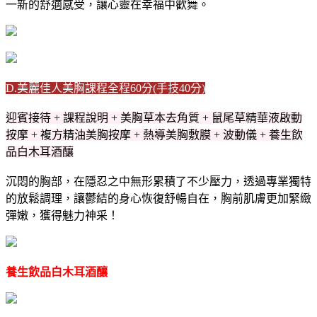
一新的舒適感受，讓心靈在幸福中歡舞。
D.美麗佳人美胸課程全程60分(手技40分)
迎賓接待 + 課程說明 + 美胸草本去角質 + 鼠尾草精華液啟動
按摩 + 複方精油美胸按摩 + 熱導美胸敷膜 + 波動儀 + 養生飲
品白木耳酒釀
沉悶的胸部，在隱忍之中無形累積了不少壓力，透過專業獨特
的放鬆調理，讓鬱結的身心恢復舒暢自在，胸前肌膚更加緊緻
彈嫩，獲得魅力神采！
養生飲品白木耳酒釀