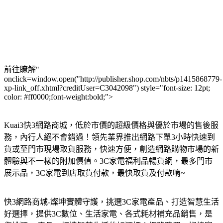
前往瞭解"
onclick=window.open("http://publisher.shop.com/nbts/p1415868779-
xp-link_off.xhtml?creditUser=C3042098") style="font-size: 12pt;
color: #ff0000;font-weight:bold;">
Kuai3快3網路商城，低於市價的超級價格與優於市場的售後服
務，內行人絕不會錯過！領先業界推出網路下單3小時快速到
貨或至門市現場取貨服務，快速方便，創造網路購物市場的新
體驗與不一樣的附加價值。3C家電福利品暢貨網，最多門市
展示品，3C家電到店取貨付款，最快取貨及付款唷~
快3網路商城-燦坤實體守護，挑選3C家電產品、打造智慧生活
好選擇，提供3C數位、生活家電、各式耗材補充品銷售，是