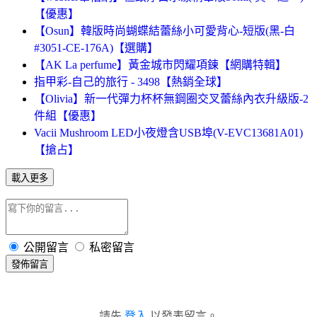
【優惠】
【Osun】韓版時尚蝴蝶結蕾絲小可愛背心-短版(黑-白
#3051-CE-176A)【選購】
【AK La perfume】黃金城市閃耀項鍊【網購特輯】
指甲彩-自己的旅行 - 3498【熱銷全球】
【Olivia】新一代彈力杯杯無鋼圈交叉蕾絲內衣升級版-2
件組【優惠】
Vacii Mushroom LED小夜燈含USB埠(V-EVC13681A01)
【搶占】
載入更多
公開留言
私密留言
發佈留言
請先
登入
以發表留言。