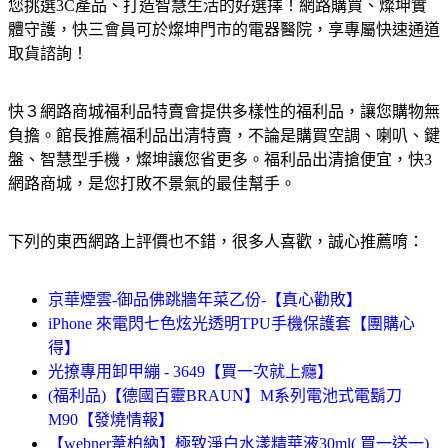
您挑選3C產品、打造智慧生活的好選擇！網路購買、燦坤實
體守護，快三會員可於燦坤門市的電器醫院，享專屬快速通道
取貨諮詢！
快３網路商城福利品特賣會提供多樣性的福利品，讓您購物無
負擔。館長推薦福利品出清特賣，不論是購買空調、喇叭、鍵
盤、智慧型手機，燦坤讓您省更多。福利品出清搶便宜，快3
網路商城，是您打敗不景氣的最佳幫手。
下列的東西網路上評價也不錯，很多人喜歡，誠心推薦唷：
京華煙雲-御品佛跳牆年菜乙份-【真心勸敗】
iPhone 來電閃七色炫光透明TPU手機保護套【團購心
得】
光撩專用卸甲繃 - 3649【買一次就上癮】
(福利品)【德國百靈BRAUN】M系列電池式電鬍刀
M90【發燒情報】
【webner葦柏納】極致淨白水漾精華液30ml( 買一送一)