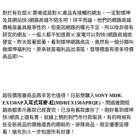
對於有在逛3C賣場或是對3C產品有接觸的網友，一定對燦坤
及其網站快3網路商城不陌生吧！持平而論，他們的網路商城
價格是最具競爭性的，但是因網路的曝光不足，所以除非很有
研究的網友，一般人都不知道買3C家電可以到快3網路商城撿
便宜。昨天逛著逛著，看到燦坤網路商店，竟然有一個分類叫
做燦坤福利社，原來就是福利品出清區，發現裡面有很多特價
商品耶!～
超低價限量商品再辛苦也值得！日前想購入
SONY MDR-
EX150AP入耳式耳麥-紅(MDREX150APRQE)
，問過幾間經
銷商都表示舊款已經賣完，已沒有舊款庫存了，剛好看到燦坤
快3網頁上還有賣，就線上預約到門市付款取貨。有的時候有
些全新商品的價格還真的頗殺的，排隊商品、限定優惠這裡
看！搶先別人一步知道所有好康！