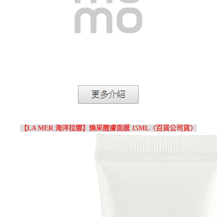
【LA MER 海洋拉娜】煥采醒膚面膜 15ML〈百貨公司貨〉