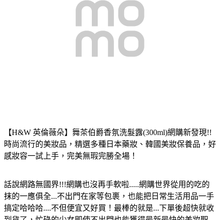
【H&W 英倫薇朵】舞茶伯爵香氛洗髮露(300ml)
網購新發現!!
時尚流行的美妝品，精選多種日本藥妝、韓國美妝保養品，好
感妝容一試上手，完美無瑕完勝全場！
話說網路無國界!!!網購也沒再手軟啦.....網購世界從用的吃的
抹的一應俱全...不出門在家等包裹，也能把日常生活用品一手
搞定哈哈哈....不但便宜又好買！最棒的就是...下單後超快就收
到貨了，忙碌的少女即使不出門也能獲得最新最快的美妝聖