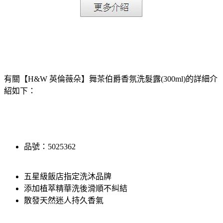
有關【H&W 英倫薇朵】舞茶伯爵香氛洗髮露(300ml)的詳細介
紹如下：
品號：5025362
五星級飯店指定洗沐品牌
添加植萃精華洗後滑順不糾結
散發天然迷人持久香氣