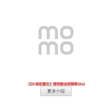
【DF美肌醫生】傳明酸淡斑精華30ml