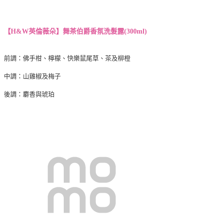
【H&W英倫薇朵】
舞茶伯爵香氛洗髮露(300ml)
前調：佛手柑、檸檬、快樂鼠尾草、茶及柳橙
中調：山雞椒及梅子
後調：麝香與琥珀