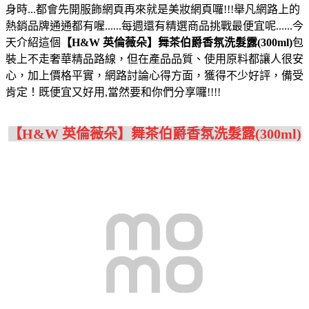
身時...都會先開服飾網頁再來就是美妝網頁囉!!!舉凡網路上的
熱銷品牌通通都有喔......每週還有精選商品挑戰最便宜呢......今
天介紹這個
【H&W 英倫薇朵】舞茶伯爵香氛洗髮露(300ml)
包
裝上不走奢華精品路線，但在產品品質、使用原料都讓人很安
心，加上價格平實，網路討論心得方面，獲得不少好評，備受
肯定！既便宜又好用,當然要和你們分享囉!!!!
【H&W 英倫薇朵】舞茶伯爵香氛洗髮露(300ml)