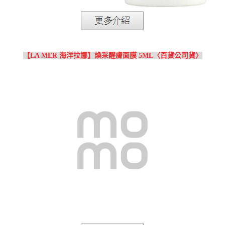
【LA MER 海洋拉娜】煥采醒膚面膜 5ML〈百貨公司貨〉