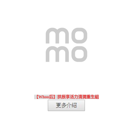
【Whoo后】拱辰享活力清潤重生組