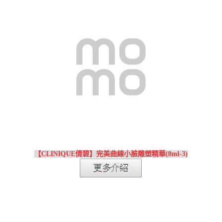
【CLINIQUE倩碧】完美曲線小臉雕塑精華(8ml-3)