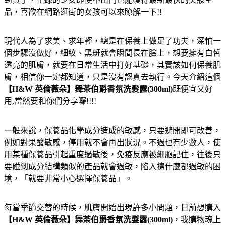
品，喜歡在網路逛街的女孩可以來瞭解一下!!
現代人為了求美、求年輕，總是在保養上做足了功夫，深怕一
個步驟沒做好，細紋、黑斑就會瞬間長在臉上，想要擁有白皙
透亮的肌膚，就要在日常生活中打好基礎，其實該如何保養肌
膚，相信你一定都知道，只是沒有認真去執行。今天介紹這個
【H&W 英倫薇朵】舞茶伯爵香氛洗髮露(300ml)
既便宜又好
用,當然要和你們分享囉!!!!
一般來說，保養品化學成分造成的敏感，只要避開即可改善，
例如對果酸敏感，停用就不會再出狀況。不過也有少數人，使
用某種保養品引起重度過敏後，免疫反應被細胞記住，往後只
要碰到成分結構類似的產品就會過敏，陷入擦什麼都過敏的困
境，「就要非常小心選擇保養品」。
每當季節交替的時候，肌膚開始出現許多小問題，日前想購入
【H&W 英倫薇朵】舞茶伯爵香氛洗髮露(300ml)
，我購物魂上