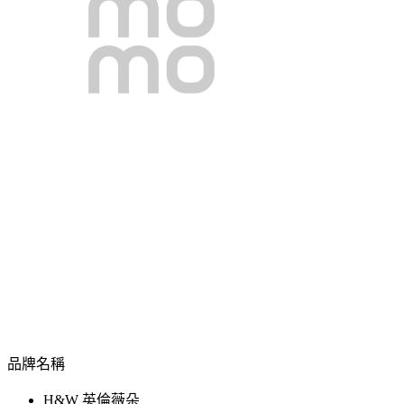
品牌名稱
H&W 英倫薇朵