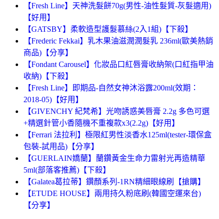
【Fresh Line】天神洗髮餅70g(男性-油性髮質-灰髮適用)
【好用】
【GATSBY】柔軟造型護髮慕絲(2入1組)【下殺】
【Frederic Fekkai】乳木果油滋潤潤髮乳 236ml(歐美熱銷
商品)【分享】
【Fondant Carousel】化妝品口紅唇膏收納架(口紅指甲油
收納)【下殺】
【Fresh Line】即期品-自然女神沐浴露200ml(效期：
2018-05)【好用】
【GIVENCHY 紀梵希】光吻誘惑美唇膏 2.2g 多色可選
+精選針管小香隨機不重複款x3(2.2g)【好用】
【Ferrari 法拉利】極限紅男性淡香水125ml(tester-環保盒
包裝-試用品)【分享】
【GUERLAIN嬌蘭】蘭鑽黃金生命力雷射光再造精華
5ml(部落客推薦)【下殺】
【Galatea葛拉蒂】鑽顏系列-1RN精細眼線刷【搶購】
【ETUDE HOUSE】兩用持久粉底刷(韓國空運來台)
【分享】